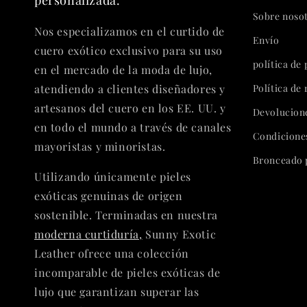
personalizada.
Sobre noso
Nos especializamos en el curtido de
Envío
cuero exótico exclusivo para su uso
política de
en el mercado de la moda de lujo,
atendiendo a clientes diseñadores y
Política de
artesanos del cuero en los EE. UU. y
Devolucion
en todo el mundo a través de canales
Condiciones
mayoristas y minoristas.
Bronceado 
Utilizando únicamente pieles
exóticas genuinas de origen
sostenible. Terminadas en nuestra
moderna curtiduría,
Sunny Exotic
Leather ofrece una colección
incomparable de pieles exóticas de
lujo que garantizan superar las