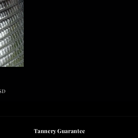
señas
SD
tales
Tannery Guarantee