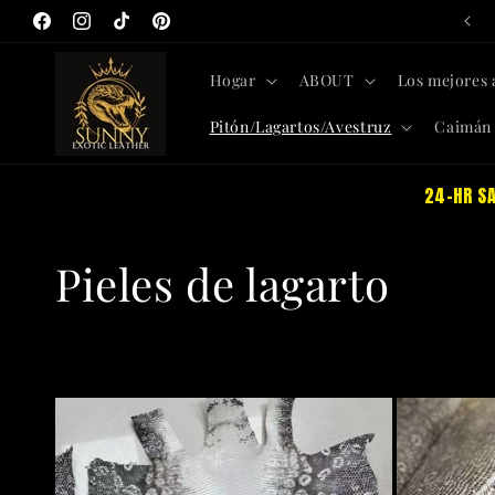
Ir
Finaliza pronto: Recortes GRATIS con todos los pedidos
directamente
Facebook
Instagram
TikTok
Pinterest
al contenido
Hogar
ABOUT
Los mejores 
Pitón/Lagartos/Avestruz
Caimán
24-HR SA
C
Pieles de lagarto
o
l
e