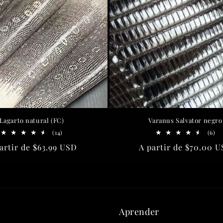
Lagarto natural (FC)
Varanus Salvator negro
14
6
(14)
(6)
reseñas
re
cio
artir de
$63.99 USD
Precio
A partir de
$70.00 U
totales
to
itual
habitual
Aprender