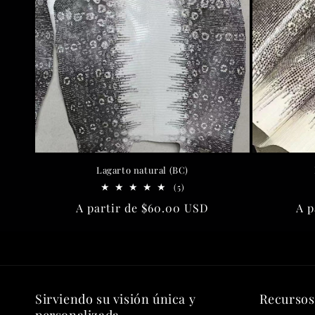
c
c
i
ó
n
Lagarto natural (BC)
:
5
(5)
reseñas
Precio
A partir de
$60.00 USD
Pre
A p
totales
habitual
hab
Sirviendo su visión única y
Recursos